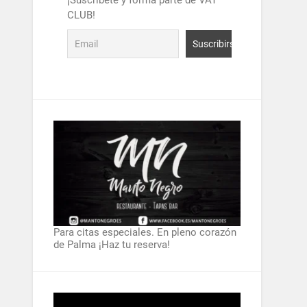
¡Suscríbete y forma parte de VAT
CLUB!
Para citas especiales. En pleno corazón
de Palma ¡Haz tu reserva!