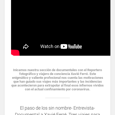
Inicamos nuestra sección de
documentales
con el Reportero
fotográfico y viajero de conciencia Xavié Ferré. Este
enigmático y valiente profesional nos cuenta las motivaciones
que han guiado sus viajes más importantes y las incidencias
que acontecieron para extrapolar al final esos infiernos vividos
con el actual confinamiento por coronavirus.
El paso de los sin nombre- Entrevista-
Documental a Xavié Ferré. Tres viajes para