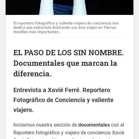
El reportero fotográfico y valiente viajero de conciencia nos
dedica una entrevista ilustrando sus tres viajes en Tierras
Hostiles más importantes.
EL PASO DE LOS SIN NOMBRE.
Documentales
que marcan la
diferencia.
Entrevista a Xavié Ferré
.
Reportero
Fotográfico de Conciencia y valiente
viajero.
Iniciamos nuestra sección de
documentales
con el
Reportero fotográfico y viajero de conciencia Xavié