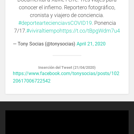
conocer el infierno. Reportero fotográfico,
cronista y viajero de conciencia.
#deporteartecienciavsCOVID19
. Ponencia
7/17.
#viviraltiempo
https://t.co/tBpgWdm7u4
— Tony Socias (@tonysocias)
April 21, 2020
Inserción del Tweet (21/04/2020)
https://www.facebook.com/tonysocias/posts/102
20617006722542