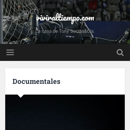
viviraltiempo.com
La casa de Tony Socias&Cía.
Documentales