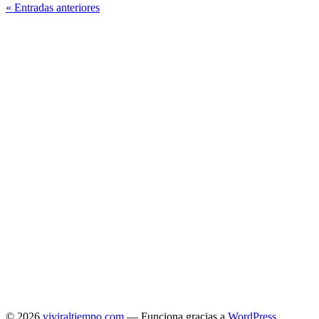
« Entradas anteriores
© 2026
viviraltiempo.com
— Funciona gracias a
WordPress