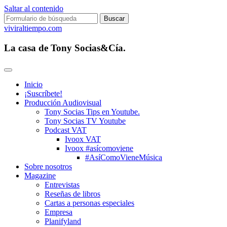
Saltar al contenido
Buscar:
viviraltiempo.com
La casa de Tony Socias&Cía.
Inicio
¡Suscríbete!
Producción Audiovisual
Tony Socias Tips en Youtube.
Tony Socias TV Youtube
Podcast VAT
Ivoox VAT
Ivoox #asícomoviene
#AsíComoVieneMúsica
Sobre nosotros
Magazine
Entrevistas
Reseñas de libros
Cartas a personas especiales
Empresa
Planifyland