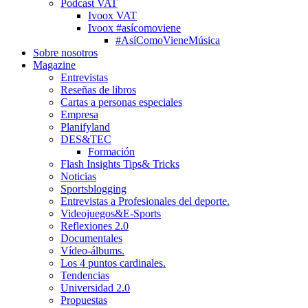
Podcast VAT
Ivoox VAT
Ivoox #asícomoviene
#AsíComoVieneMúsica
Sobre nosotros
Magazine
Entrevistas
Reseñas de libros
Cartas a personas especiales
Empresa
Planifyland
DES&TEC
Formación
Flash Insights Tips& Tricks
Noticias
Sportsblogging
Entrevistas a Profesionales del deporte.
Videojuegos&E-Sports
Reflexiones 2.0
Documentales
Vídeo-álbums.
Los 4 puntos cardinales.
Tendencias
Universidad 2.0
Propuestas