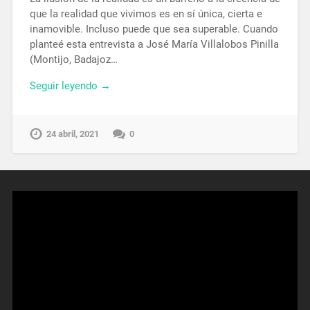
que la realidad que vivimos es en sí única, cierta e
inamovible. Incluso puede que sea superable. Cuando
planteé esta entrevista a José María Villalobos Pinilla
(Montijo, Badajoz…
Seguir leyendo →
24 abril, 2021
0