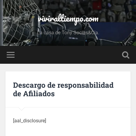
viviraltiempo.com
La casa de Tony Socias&Cía.
Descargo de responsabilidad
de Afiliados
[aal_disclosure]