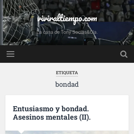
viviraltiempo.com
La casa de Tony Socias&Cía.
ETIQUETA
bondad
Entusiasmo y bondad.
Asesinos mentales (II).