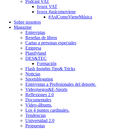
Podcast VAT
Ivoox VAT
Ivoox #asícomoviene
#AsíComoVieneMúsica
Sobre nosotros
Magazine
Entrevistas
Reseñas de libros
Cartas a personas especiales
Empresa
Planifyland
DES&TEC
Formación
Flash Insights Tips& Tricks
Noticias
Sportsblogging
Entrevistas a Profesionales del deporte.
Videojuegos&E-Sports
Reflexiones 2.0
Documentales
Vídeo-álbums.
Los 4 puntos cardinales.
Tendencias
Universidad 2.0
Propuestas