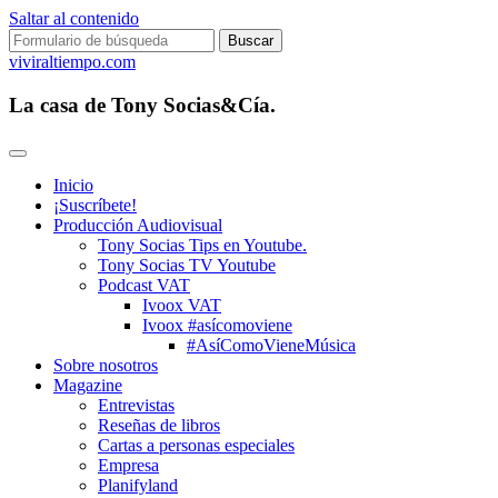
Saltar al contenido
Buscar:
viviraltiempo.com
La casa de Tony Socias&Cía.
Inicio
¡Suscríbete!
Producción Audiovisual
Tony Socias Tips en Youtube.
Tony Socias TV Youtube
Podcast VAT
Ivoox VAT
Ivoox #asícomoviene
#AsíComoVieneMúsica
Sobre nosotros
Magazine
Entrevistas
Reseñas de libros
Cartas a personas especiales
Empresa
Planifyland