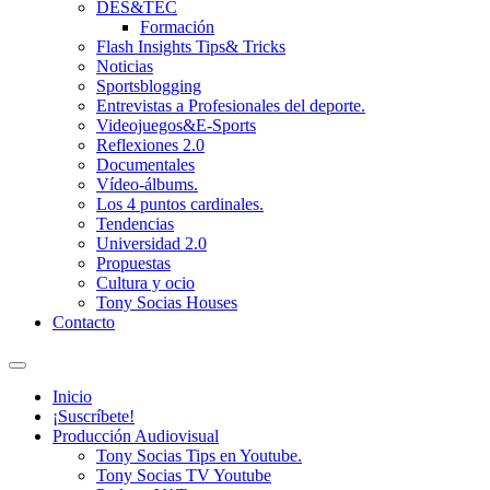
DES&TEC
Formación
Flash Insights Tips& Tricks
Noticias
Sportsblogging
Entrevistas a Profesionales del deporte.
Videojuegos&E-Sports
Reflexiones 2.0
Documentales
Vídeo-álbums.
Los 4 puntos cardinales.
Tendencias
Universidad 2.0
Propuestas
Cultura y ocio
Tony Socias Houses
Contacto
Alternar
el
Inicio
campo
¡Suscríbete!
de
Producción Audiovisual
búsqueda
Tony Socias Tips en Youtube.
Tony Socias TV Youtube