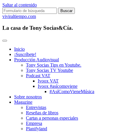
Saltar al contenido
Buscar:
viviraltiempo.com
La casa de Tony Socias&Cía.
Inicio
¡Suscríbete!
Producción Audiovisual
Tony Socias Tips en Youtube.
Tony Socias TV Youtube
Podcast VAT
Ivoox VAT
Ivoox #asícomoviene
#AsíComoVieneMúsica
Sobre nosotros
Magazine
Entrevistas
Reseñas de libros
Cartas a personas especiales
Empresa
Planifyland