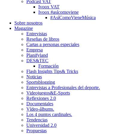
Podcast VAT
Ivoox VAT
Ivoox #asícomoviene
#AsíComoVieneMúsica
Sobre nosotros
Magazine
Entrevistas
Reseñas de libros
Cartas a personas especiales
Empresa
Planifyland
DES&TEC
Formación
Flash Insights Tips& Tricks
Noticias
Sportsblogging
Entrevistas a Profesionales del deporte.
Videojuegos&E-Sports
Reflexiones 2.0
Documentales
Vídeo-álbums.
Los 4 puntos cardinales.
Tendencias
Universidad 2.0
Propuestas