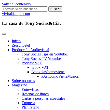
Saltar al contenido
Buscar:
viviraltiempo.com
La casa de Tony Socias&Cía.
Inicio
¡Suscríbete!
Producción Audiovisual
Tony Socias Tips en Youtube.
Tony Socias TV Youtube
Podcast VAT
Ivoox VAT
Ivoox #asícomoviene
#AsíComoVieneMúsica
Sobre nosotros
Magazine
Entrevistas
Reseñas de libros
Cartas a personas especiales
Empresa
Planifyland