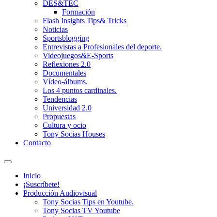
DES&TEC
Formación
Flash Insights Tips& Tricks
Noticias
Sportsblogging
Entrevistas a Profesionales del deporte.
Videojuegos&E-Sports
Reflexiones 2.0
Documentales
Vídeo-álbums.
Los 4 puntos cardinales.
Tendencias
Universidad 2.0
Propuestas
Cultura y ocio
Tony Socias Houses
Contacto
Alternar
el
Inicio
campo
¡Suscríbete!
de
Producción Audiovisual
búsqueda
Tony Socias Tips en Youtube.
Tony Socias TV Youtube