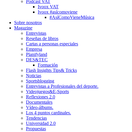
Podcast VAT
Ivoox VAT
Ivoox #asícomoviene
#AsíComoVieneMúsica
Sobre nosotros
Magazine
Entrevistas
Reseñas de libros
Cartas a personas especiales
Empresa
Planifyland
DES&TEC
Formación
Flash Insights Tips& Tricks
Noticias
Sportsblogging
Entrevistas a Profesionales del deporte.
Videojuegos&E-Sports
Reflexiones 2.0
Documentales
Vídeo-álbums.
Los 4 puntos cardinales.
Tendencias
Universidad 2.0
Propuestas