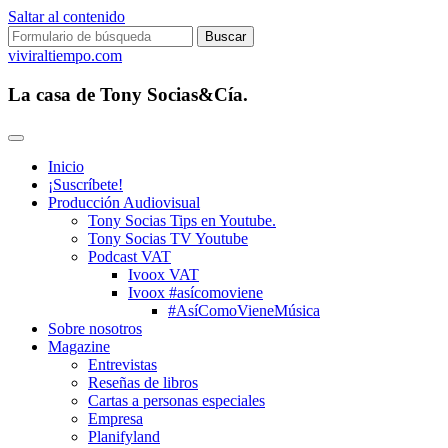
Saltar al contenido
Buscar:
viviraltiempo.com
La casa de Tony Socias&Cía.
Inicio
¡Suscríbete!
Producción Audiovisual
Tony Socias Tips en Youtube.
Tony Socias TV Youtube
Podcast VAT
Ivoox VAT
Ivoox #asícomoviene
#AsíComoVieneMúsica
Sobre nosotros
Magazine
Entrevistas
Reseñas de libros
Cartas a personas especiales
Empresa
Planifyland