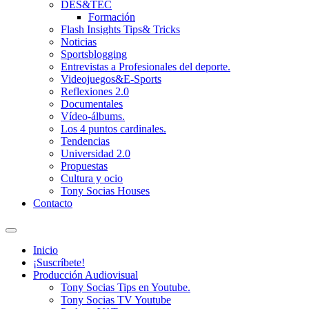
DES&TEC
Formación
Flash Insights Tips& Tricks
Noticias
Sportsblogging
Entrevistas a Profesionales del deporte.
Videojuegos&E-Sports
Reflexiones 2.0
Documentales
Vídeo-álbums.
Los 4 puntos cardinales.
Tendencias
Universidad 2.0
Propuestas
Cultura y ocio
Tony Socias Houses
Contacto
Alternar
el
Inicio
campo
¡Suscríbete!
de
Producción Audiovisual
búsqueda
Tony Socias Tips en Youtube.
Tony Socias TV Youtube