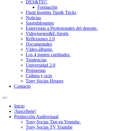
DES&TEC
Formación
Flash Insights Tips& Tricks
Noticias
Sportsblogging
Entrevistas a Profesionales del deporte.
Videojuegos&E-Sports
Reflexiones 2.0
Documentales
Vídeo-álbums.
Los 4 puntos cardinales.
Tendencias
Universidad 2.0
Propuestas
Cultura y ocio
Tony Socias Houses
Contacto
Alternar
el
Inicio
campo
¡Suscríbete!
de
Producción Audiovisual
búsqueda
Tony Socias Tips en Youtube.
Tony Socias TV Youtube