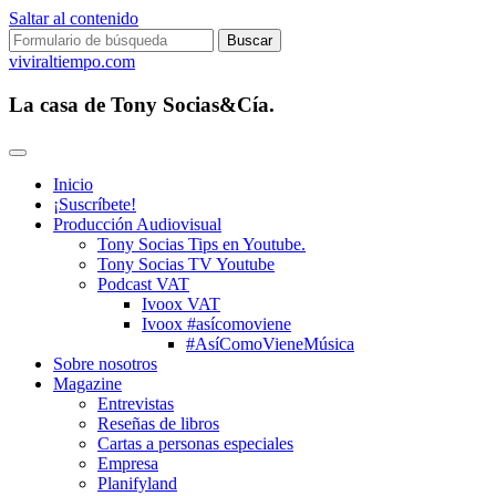
Saltar al contenido
Buscar:
viviraltiempo.com
La casa de Tony Socias&Cía.
Inicio
¡Suscríbete!
Producción Audiovisual
Tony Socias Tips en Youtube.
Tony Socias TV Youtube
Podcast VAT
Ivoox VAT
Ivoox #asícomoviene
#AsíComoVieneMúsica
Sobre nosotros
Magazine
Entrevistas
Reseñas de libros
Cartas a personas especiales
Empresa
Planifyland