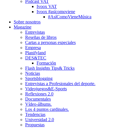
Podcast VAT
Ivoox VAT
Ivoox #asícomoviene
#AsíComoVieneMúsica
Sobre nosotros
Magazine
Entrevistas
Reseñas de libros
Cartas a personas especiales
Empresa
Planifyland
DES&TEC
Formación
Flash Insights Tips& Tricks
Noticias
Sportsblogging
Entrevistas a Profesionales del deporte.
Videojuegos&E-Sports
Reflexiones 2.0
Documentales
Vídeo-álbums.
Los 4 puntos cardinales.
Tendencias
Universidad 2.0
Propuestas