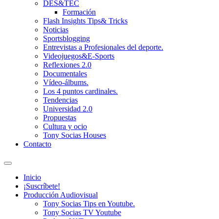
DES&TEC
Formación
Flash Insights Tips& Tricks
Noticias
Sportsblogging
Entrevistas a Profesionales del deporte.
Videojuegos&E-Sports
Reflexiones 2.0
Documentales
Vídeo-álbums.
Los 4 puntos cardinales.
Tendencias
Universidad 2.0
Propuestas
Cultura y ocio
Tony Socias Houses
Contacto
Alternar
el
Inicio
campo
¡Suscríbete!
de
Producción Audiovisual
búsqueda
Tony Socias Tips en Youtube.
Tony Socias TV Youtube