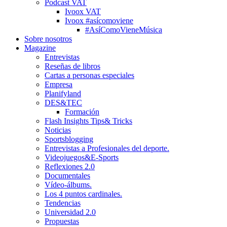
Podcast VAT
Ivoox VAT
Ivoox #asícomoviene
#AsíComoVieneMúsica
Sobre nosotros
Magazine
Entrevistas
Reseñas de libros
Cartas a personas especiales
Empresa
Planifyland
DES&TEC
Formación
Flash Insights Tips& Tricks
Noticias
Sportsblogging
Entrevistas a Profesionales del deporte.
Videojuegos&E-Sports
Reflexiones 2.0
Documentales
Vídeo-álbums.
Los 4 puntos cardinales.
Tendencias
Universidad 2.0
Propuestas