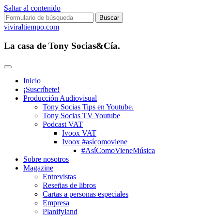
Saltar al contenido
Buscar:
viviraltiempo.com
La casa de Tony Socias&Cía.
Inicio
¡Suscríbete!
Producción Audiovisual
Tony Socias Tips en Youtube.
Tony Socias TV Youtube
Podcast VAT
Ivoox VAT
Ivoox #asícomoviene
#AsíComoVieneMúsica
Sobre nosotros
Magazine
Entrevistas
Reseñas de libros
Cartas a personas especiales
Empresa
Planifyland