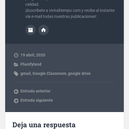
calidad.
¡Suscríbete a viviraltiempo.com y recibe al instante
vía e-mail todas nuestras publicaciones!
19 abril, 2020
Planifyland
gmail
,
Google Classroom
,
google drive
Entrada anterior
Entrada siguiente
Deja una respuesta