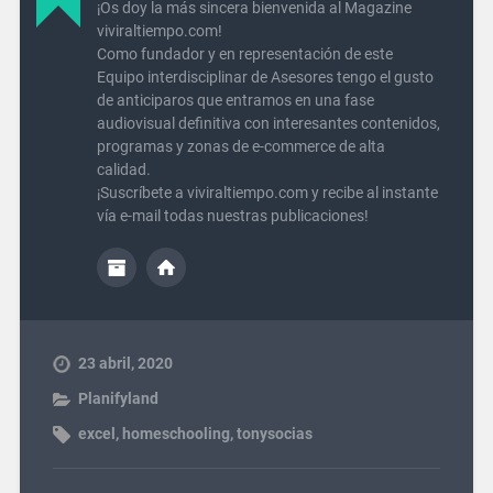
¡Os doy la más sincera bienvenida al Magazine
viviraltiempo.com!
Como fundador y en representación de este
Equipo interdisciplinar de Asesores tengo el gusto
de anticiparos que entramos en una fase
audiovisual definitiva con interesantes contenidos,
programas y zonas de e-commerce de alta
calidad.
¡Suscríbete a viviraltiempo.com y recibe al instante
vía e-mail todas nuestras publicaciones!
23 abril, 2020
Planifyland
excel
,
homeschooling
,
tonysocias