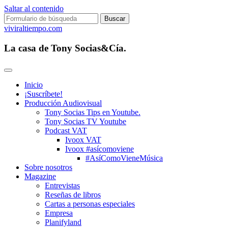
Saltar al contenido
Buscar:
viviraltiempo.com
La casa de Tony Socias&Cía.
Inicio
¡Suscríbete!
Producción Audiovisual
Tony Socias Tips en Youtube.
Tony Socias TV Youtube
Podcast VAT
Ivoox VAT
Ivoox #asícomoviene
#AsíComoVieneMúsica
Sobre nosotros
Magazine
Entrevistas
Reseñas de libros
Cartas a personas especiales
Empresa
Planifyland