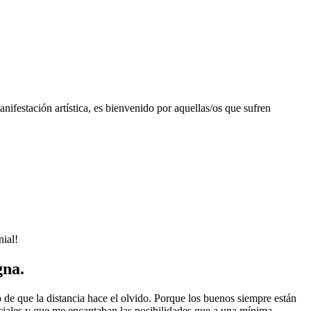
nifestación artística, es bienvenido por aquellas/os que sufren
nial!
gna.
de que la distancia hace el olvido. Porque los buenos siempre están
ciales y que me encantaban las posibilidades que a una mínima