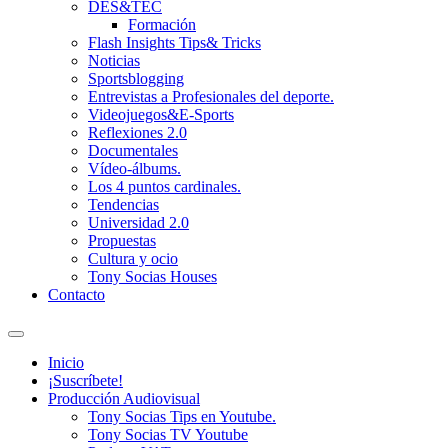
DES&TEC
Formación
Flash Insights Tips& Tricks
Noticias
Sportsblogging
Entrevistas a Profesionales del deporte.
Videojuegos&E-Sports
Reflexiones 2.0
Documentales
Vídeo-álbums.
Los 4 puntos cardinales.
Tendencias
Universidad 2.0
Propuestas
Cultura y ocio
Tony Socias Houses
Contacto
Alternar
el
Inicio
campo
¡Suscríbete!
de
Producción Audiovisual
búsqueda
Tony Socias Tips en Youtube.
Tony Socias TV Youtube