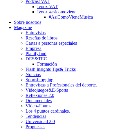
Podcast VAT
Ivoox VAT
Ivoox #asícomoviene
#AsíComoVieneMúsica
Sobre nosotros
Magazine
Entrevistas
Reseñas de libros
Cartas a personas especiales
Empresa
Planifyland
DES&TEC
Formación
Flash Insights Tips& Tricks
Noticias
Sportsblogging
Entrevistas a Profesionales del deporte.
Videojuegos&E-Sports
Reflexiones 2.0
Documentales
Vídeo-álbums.
Los 4 puntos cardinales.
Tendencias
Universidad 2.0
Propuestas