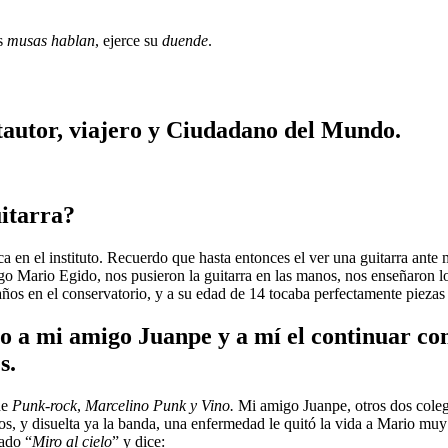
as
musas hablan
, ejerce su
duende
.
autor, viajero y Ciudadano del Mundo.
itarra?
ica en el instituto. Recuerdo que hasta entonces el ver una guitarra an
go Mario Egido, nos pusieron la guitarra en las manos, nos enseñaron l
 años en el conservatorio, y a su edad de 14 tocaba perfectamente pieza
so a mi amigo Juanpe y a mí el continuar con 
s.
de
Punk-rock
,
Marcelino Punk y Vino.
Mi amigo Juanpe, otros dos coleg
 y disuelta ya la banda, una enfermedad le quitó la vida a Mario mu
ado “
Miro al cielo
” y dice: