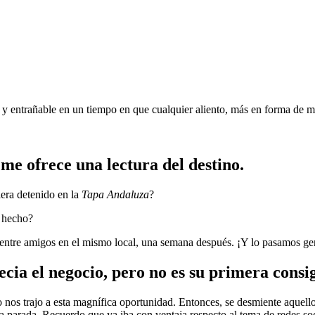
 y entrañable en un tiempo en que cualquier aliento, más en forma de ma
.
me ofrece una lectura del destino.
era detenido en la
Tapa Andaluza
?
a hecho?
o entre amigos en el mismo local, una semana después. ¡Y lo pasamos ge
ecia el negocio, pero no es su primera consi
nos trajo a esta magnífica oportunidad. Entonces, se desmiente aquello 
 parada. Recuerdo que ya iba con ventaja respecto al tema de redes so