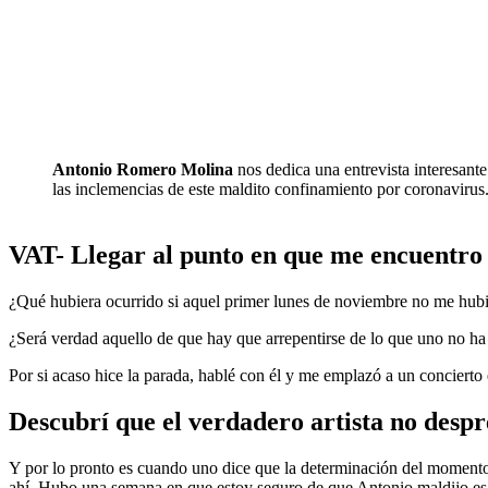
Antonio Romero Molina
nos dedica una entrevista interesante
las inclemencias de este maldito confinamiento por coronavirus
VAT- Llegar al punto en que me encuentro 
¿Qué hubiera ocurrido si aquel primer lunes de noviembre no me hubi
¿Será verdad aquello de que hay que arrepentirse de lo que uno no h
Por si acaso hice la parada, hablé con él y me emplazó a un conciert
Descubrí que el verdadero artista no despr
Y por lo pronto es cuando uno dice que la determinación del momento 
ahí. Hubo una semana en que estoy seguro de que Antonio maldijo esa