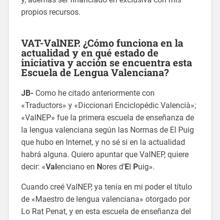
propios recursos.
VAT-ValNEP. ¿Cómo funciona en la
actualidad y en qué estado de
iniciativa y acción se encuentra esta
Escuela de Lengua Valenciana?
JB-
Como he citado anteriormente con
«Traductors» y «Diccionari Enciclopédic Valencià»;
«ValNEP» fue la primera escuela de enseñanza de
la lengua valenciana según las Normas de El Puig
que hubo en Internet, y no sé si en la actualidad
habrá alguna. Quiero apuntar que ValNEP, quiere
decir: «
Val
enciano en
N
ores d’
E
l
P
uig».
Cuando creé ValNEP, ya tenía en mi poder el título
de «Maestro de lengua valenciana» otorgado por
Lo Rat Penat, y en esta escuela de enseñanza del