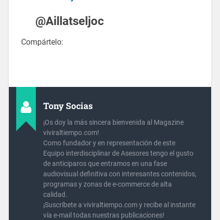
@Aillatseljoc
Compártelo:
Tony Socias
¡Os doy la más sincera bienvenida al Magazine
viviraltiempo.com!
Como fundador y en representación de este
Equipo interdisciplinar de Asesores tengo el gusto
de anticiparos que entramos en una fase
audiovisual definitiva con interesantes contenidos,
programas y zonas de e-commerce de alta
calidad.
¡Suscríbete a viviraltiempo.com y recibe al instante
vía e-mail todas nuestras publicaciones!