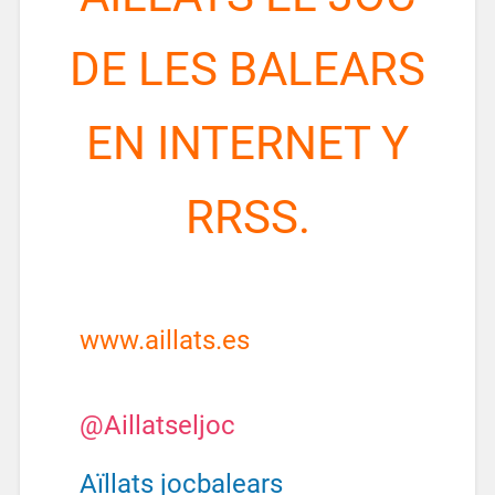
DE LES BALEARS
EN INTERNET Y
RRSS.
www.aillats.es
@Aillatseljoc
Aïllats jocbalears