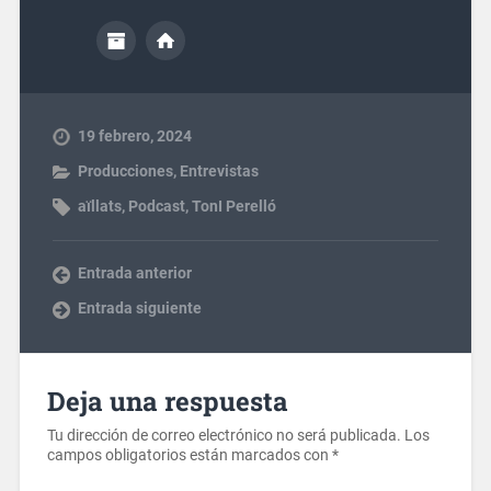
19 febrero, 2024
Producciones
,
Entrevistas
aïllats
,
Podcast
,
TonI Perelló
Entrada anterior
Entrada siguiente
Deja una respuesta
Tu dirección de correo electrónico no será publicada.
Los
campos obligatorios están marcados con
*