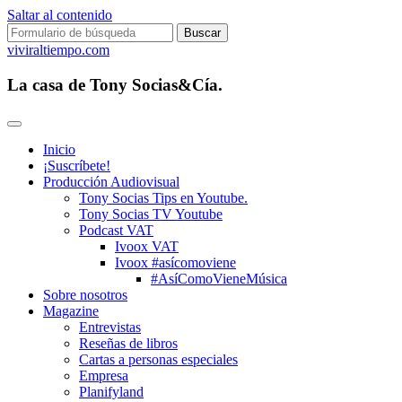
Saltar al contenido
Buscar:
viviraltiempo.com
La casa de Tony Socias&Cía.
Inicio
¡Suscríbete!
Producción Audiovisual
Tony Socias Tips en Youtube.
Tony Socias TV Youtube
Podcast VAT
Ivoox VAT
Ivoox #asícomoviene
#AsíComoVieneMúsica
Sobre nosotros
Magazine
Entrevistas
Reseñas de libros
Cartas a personas especiales
Empresa
Planifyland