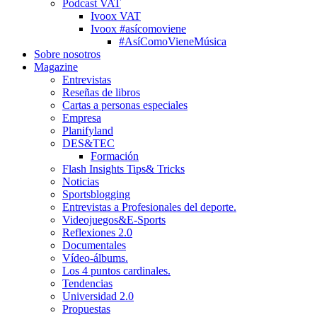
Podcast VAT
Ivoox VAT
Ivoox #asícomoviene
#AsíComoVieneMúsica
Sobre nosotros
Magazine
Entrevistas
Reseñas de libros
Cartas a personas especiales
Empresa
Planifyland
DES&TEC
Formación
Flash Insights Tips& Tricks
Noticias
Sportsblogging
Entrevistas a Profesionales del deporte.
Videojuegos&E-Sports
Reflexiones 2.0
Documentales
Vídeo-álbums.
Los 4 puntos cardinales.
Tendencias
Universidad 2.0
Propuestas