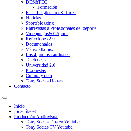
DES&TEC
Formación
Flash Insights Tips& Tricks
Noticias
Sportsblogging
Entrevistas a Profesionales del deporte.
Videojuegos&E-Sports
Reflexiones 2.0
Documentales
Vídeo-álbums.
Los 4 puntos cardinales.
Tendencias
Universidad 2.0
Propuestas
Cultura y ocio
Tony Socias Houses
Contacto
Alternar
el
Inicio
campo
¡Suscríbete!
de
Producción Audiovisual
búsqueda
Tony Socias Tips en Youtube.
Tony Socias TV Youtube