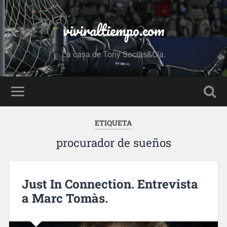
viviraltiempo.com
La casa de Tony Socias&Cía.
ETIQUETA
procurador de sueños
Just In Connection. Entrevista
a Marc Tomàs.