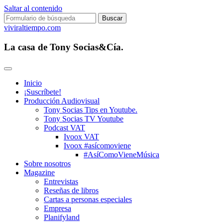
Saltar al contenido
Buscar:
viviraltiempo.com
La casa de Tony Socias&Cía.
Inicio
¡Suscríbete!
Producción Audiovisual
Tony Socias Tips en Youtube.
Tony Socias TV Youtube
Podcast VAT
Ivoox VAT
Ivoox #asícomoviene
#AsíComoVieneMúsica
Sobre nosotros
Magazine
Entrevistas
Reseñas de libros
Cartas a personas especiales
Empresa
Planifyland