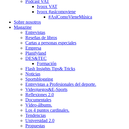
Podcast VAT
Ivoox VAT
Ivoox #asícomoviene
#AsíComoVieneMúsica
Sobre nosotros
Magazine
Entrevistas
Reseñas de libros
Cartas a personas especiales
Empresa
Planifyland
DES&TEC
Formación
Flash Insights Tips& Tricks
Noticias
Sportsblogging
Entrevistas a Profesionales del deporte.
Videojuegos&E-Sports
Reflexiones 2.0
Documentales
Vídeo-álbums.
Los 4 puntos cardinales.
Tendencias
Universidad 2.0
Propuestas