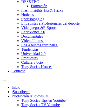
DES&TEC
Formación
Flash Insights Tips& Tricks
Noticias
Sportsblogging
Entrevistas a Profesionales del deporte.
Videojuegos&E-Sports
Reflexiones 2.0
Documentales
Vídeo-álbums.
Los 4 puntos cardinales.
Tendencias
Universidad 2.0
Propuestas
Cultura y ocio
Tony Socias Houses
Contacto
Alternar
el
Inicio
campo
¡Suscríbete!
de
Producción Audiovisual
búsqueda
Tony Socias Tips en Youtube.
Tony Socias TV Youtube