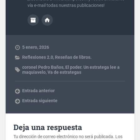
vía e-mail todas nuestras publicaciones!
5 enero, 2026
Reflexiones 2.0
,
Reseñas de libros.
coronel Pedro Baños
,
El poder. Un estratega lee a
maquiavelo
,
Va de estrategas
Entrada anterior
Entrada siguiente
Deja una respuesta
Tu dirección de correo electrónico no será publicada.
Los