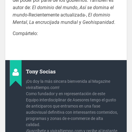
del poder por parte de los gobiernos. También es
autor de:
El dominio del mundo
,
Así se domina el
mundo
-Recientemente actualizada-,
El dominio
Mental
,
La encrucijada mundial
y
Geohispanidad
.
Compártelo:
Tony Socias
¡Os doy la más sincera bienvenida al Magazine
viviraltiempo.com!
Como fundador y en representación de este
Equipo interdisciplinar de Asesores tengo el gusto
de anticiparos que entramos en una fase
audiovisual definitiva con interesantes contenidos,
programas y zonas de e-commerce de alta
calidad.
¡Suscríbete a viviraltiempo.com y recibe al instante