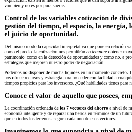
explicación: existen al menos 6 vectores que le dan soporte al argume
van bien y no es por pura suerte:
Control de las variables cotización de divi
gestión del tiempo, el espacio, la energía, 
el juicio de oportunidad.
Del mismo modo la capacidad interpretativa que pone en relación valo
como el precio la cotización nos permitirán
eo tempore
obtener mayor
patrimonio, como en la detección de oportunidades y como no, a pro
estrategias que mejoren nuestro poder de negociación.
Podemos no disponer de mucha liquidez en un momento concreto. Tene
nos ofrece recursos y estrategia para no ceder con facilidad a cualqui
tiempos propicios para los inversores. ¿Qué habilidades tienes para n
Conoce el valor de aquello que posees, em
La coordinación ordenada de
los 7 vectores del ahorro
a nivel de mi
economía inteligente y de reparar una herida en términos de un futuro
que en todos los terrenos asegura cada uno de esos vectores.
Imaginemos lo que supondría a nivel de m