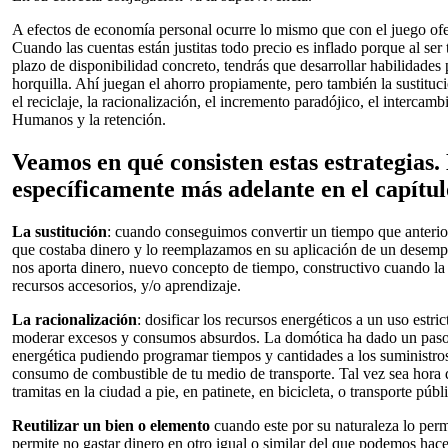
A efectos de economía personal ocurre lo mismo que con el juego ofe
Cuando las cuentas están justitas todo precio es inflado porque al ser
plazo de disponibilidad concreto, tendrás que desarrollar habilidades 
horquilla. Ahí juegan el ahorro propiamente, pero también la sustitució
el reciclaje, la racionalización, el incremento paradójico, el intercam
Humanos y la retención.
Veamos en qué consisten estas estrategias
específicamente más adelante en el capítul
La sustitución
: cuando conseguimos convertir un tiempo que anteri
que costaba dinero y lo reemplazamos en su aplicación de un desem
nos aporta dinero, nuevo concepto de tiempo, constructivo cuando la
recursos accesorios, y/o aprendizaje.
La racionalización
: dosificar los recursos energéticos a un uso est
moderar excesos y consumos absurdos. La domótica ha dado un paso 
energética pudiendo programar tiempos y cantidades a los suministros
consumo de combustible de tu medio de transporte. Tal vez sea hora d
tramitas en la ciudad a pie, en patinete, en bicicleta, o transporte públ
Reutilizar un bien o elemento
cuando este por su naturaleza lo permi
permite no gastar dinero en otro igual o similar del que podemos hac