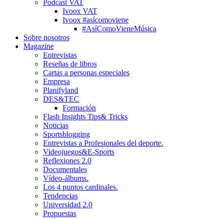
Podcast VAT
Ivoox VAT
Ivoox #asícomoviene
#AsíComoVieneMúsica
Sobre nosotros
Magazine
Entrevistas
Reseñas de libros
Cartas a personas especiales
Empresa
Planifyland
DES&TEC
Formación
Flash Insights Tips& Tricks
Noticias
Sportsblogging
Entrevistas a Profesionales del deporte.
Videojuegos&E-Sports
Reflexiones 2.0
Documentales
Vídeo-álbums.
Los 4 puntos cardinales.
Tendencias
Universidad 2.0
Propuestas