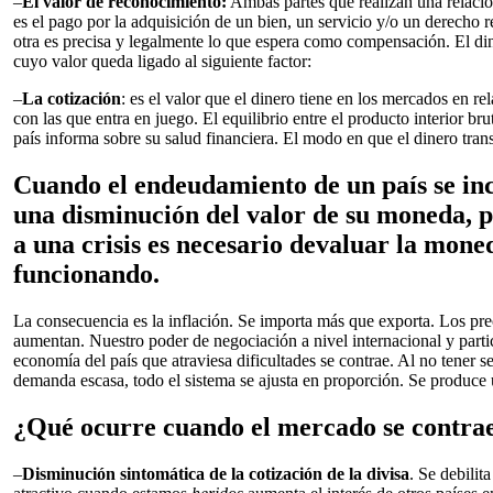
–
El valor de reconocimiento:
Ambas partes que realizan una relació
es el pago por la adquisición de un bien, un servicio y/o un derecho 
otra es precisa y legalmente lo que espera como compensación. El di
cuyo valor queda ligado al siguiente factor:
–
La cotización
: es el valor que el dinero tiene en los mercados en r
con las que entra en juego. El equilibrio entre el producto interior br
país informa sobre su salud financiera. El modo en que el dinero trans
Cuando el endeudamiento de un país se in
una disminución del valor de su moneda, 
a una crisis es necesario devaluar la mone
funcionando.
La consecuencia es la inflación. Se importa más que exporta. Los pre
aumentan. Nuestro poder de negociación a nivel internacional y parti
economía del país que atraviesa dificultades se contrae. Al no tener 
demanda escasa, todo el sistema se ajusta en proporción. Se produce 
¿Qué ocurre cuando el mercado se contra
–
Disminución sintomática de la cotización de la divisa
. Se debilit