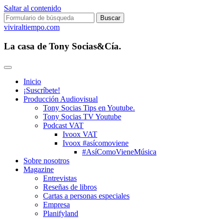
Saltar al contenido
Buscar:
viviraltiempo.com
La casa de Tony Socias&Cía.
Inicio
¡Suscríbete!
Producción Audiovisual
Tony Socias Tips en Youtube.
Tony Socias TV Youtube
Podcast VAT
Ivoox VAT
Ivoox #asícomoviene
#AsíComoVieneMúsica
Sobre nosotros
Magazine
Entrevistas
Reseñas de libros
Cartas a personas especiales
Empresa
Planifyland