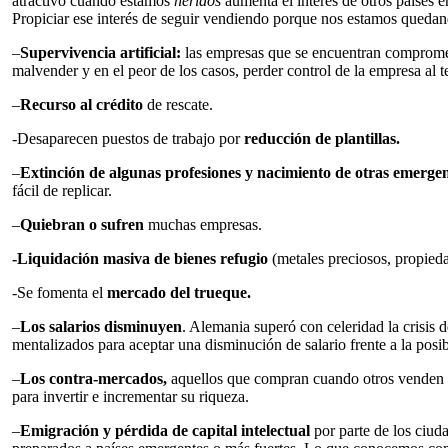
atractivo cuando estamos
heridos
aumenta el interés de otros países en 
Propiciar ese interés de seguir vendiendo porque nos estamos quedan
–
Supervivencia artificial:
las empresas que se encuentran comprometi
malvender y en el peor de los casos, perder control de la empresa al t
–
Recurso al crédito
de rescate.
-Desaparecen puestos de trabajo por
reducción de plantillas.
–
Extinción de algunas profesiones y nacimiento de otras emerge
fácil de replicar.
–
Quiebran o sufren
muchas empresas.
-Liquidación masiva de bienes refugio
(metales preciosos, propiedad
-Se fomenta el
mercado del trueque.
–
Los salarios disminuyen
. Alemania superó con celeridad la crisis
mentalizados para aceptar una disminución de salario frente a la posib
–
Los contra-mercados,
aquellos que compran cuando otros venden 
para invertir e incrementar su riqueza.
–
Emigración y pérdida de capital intelectual
por parte de los ciu