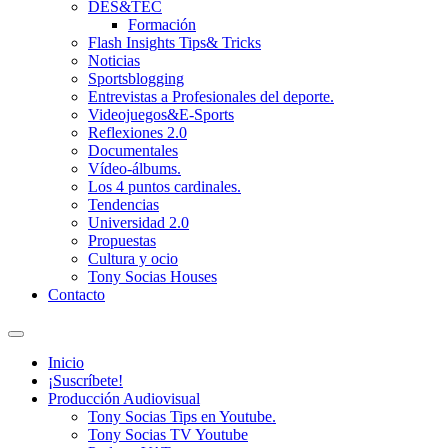
DES&TEC
Formación
Flash Insights Tips& Tricks
Noticias
Sportsblogging
Entrevistas a Profesionales del deporte.
Videojuegos&E-Sports
Reflexiones 2.0
Documentales
Vídeo-álbums.
Los 4 puntos cardinales.
Tendencias
Universidad 2.0
Propuestas
Cultura y ocio
Tony Socias Houses
Contacto
Alternar
el
Inicio
campo
¡Suscríbete!
de
Producción Audiovisual
búsqueda
Tony Socias Tips en Youtube.
Tony Socias TV Youtube