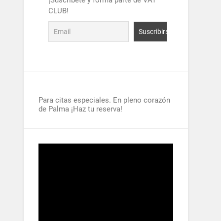
¡Suscríbete y forma parte de VAT
CLUB!
Para citas especiales. En pleno corazón
de Palma ¡Haz tu reserva!