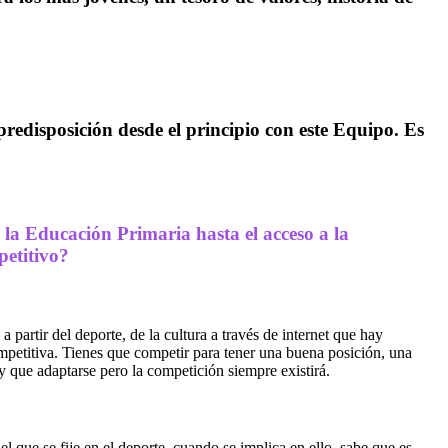
redisposición desde el principio con este Equipo.
Es
 la Educación Primaria hasta el acceso a la
petitivo?
partir del deporte, de la cultura a través de internet que hay
petitiva. Tienes que competir para tener una buena posición, una
que adaptarse pero la competición siempre existirá.
que se fije en el deporte, cuando se implica en ello, sabe que es