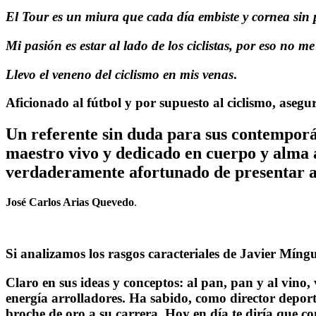
El Tour es un miura que cada día embiste y cornea sin pi
Mi pasión es estar al lado de los ciclistas, por eso no me 
Llevo el veneno del ciclismo en mis venas
.
Aficionado al fútbol y por supuesto al ciclismo, asegur
Un referente sin duda para sus contemporán
maestro vivo y dedicado en cuerpo y alma 
verdaderamente afortunado de presentar 
José Carlos Arias Quevedo
.
_____
Si analizamos los rasgos caracteriales de Javier Míngu
Claro en sus ideas y conceptos: al pan, pan y al vino,
energía arrolladores. Ha sabido, como director deporti
broche de oro a su carrera. Hoy en día te diría que co