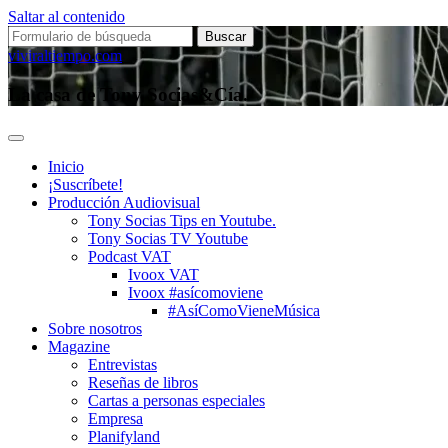
Saltar al contenido
Buscar:
viviraltiempo.com
La casa de Tony Socias&Cía.
Inicio
¡Suscríbete!
Producción Audiovisual
Tony Socias Tips en Youtube.
Tony Socias TV Youtube
Podcast VAT
Ivoox VAT
Ivoox #asícomoviene
#AsíComoVieneMúsica
Sobre nosotros
Magazine
Entrevistas
Reseñas de libros
Cartas a personas especiales
Empresa
Planifyland