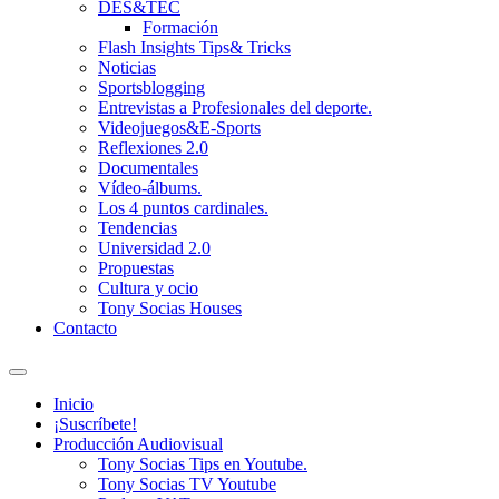
DES&TEC
Formación
Flash Insights Tips& Tricks
Noticias
Sportsblogging
Entrevistas a Profesionales del deporte.
Videojuegos&E-Sports
Reflexiones 2.0
Documentales
Vídeo-álbums.
Los 4 puntos cardinales.
Tendencias
Universidad 2.0
Propuestas
Cultura y ocio
Tony Socias Houses
Contacto
Alternar
el
Inicio
campo
¡Suscríbete!
de
Producción Audiovisual
búsqueda
Tony Socias Tips en Youtube.
Tony Socias TV Youtube