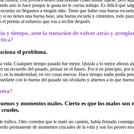
ndo uno lo hace porque le gusta no le cuesta trabajo. Es difícil que sa
s escuelas no llegamos a ningún sitio. Tiene que haber una buena escuela
ero si no tienes una buena base, una buena escuela y cimientos, todo p
s el premio al esfuerzo que vas a recibir después.
a y tiempo, ante la tentación de volver atrás y arregla
ctiva?
uciona el problema.
a vida. Cualquier tiempo pasado fue mejor. Quizás a lo mejor añoras alg
er un recuerdo del pasado, pensar en el futuro. Por ti en principio, por
e, en la modernidad, en ver cosas nuevas. Hace tiempo nadie podía pensa
uedarte con lo bueno del pasado sin olvidarlo y abiertos a lo que bueno
rera?
buenos y momentos malos. Cierto es que los malos son
crueles.
e tráfico. Otro corredor que le mató un camión, había firmado conmigo
uerdo permanente de momentos cruciales de la vida y son los peores mom