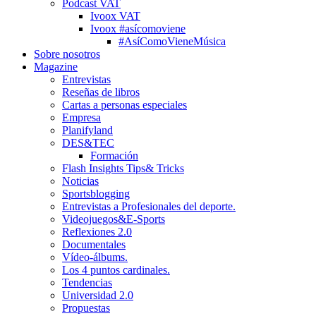
Podcast VAT
Ivoox VAT
Ivoox #asícomoviene
#AsíComoVieneMúsica
Sobre nosotros
Magazine
Entrevistas
Reseñas de libros
Cartas a personas especiales
Empresa
Planifyland
DES&TEC
Formación
Flash Insights Tips& Tricks
Noticias
Sportsblogging
Entrevistas a Profesionales del deporte.
Videojuegos&E-Sports
Reflexiones 2.0
Documentales
Vídeo-álbums.
Los 4 puntos cardinales.
Tendencias
Universidad 2.0
Propuestas