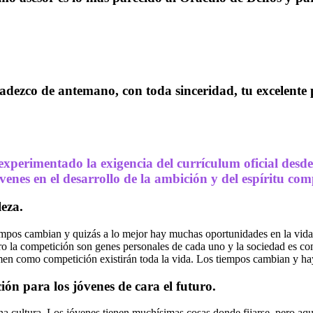
dezco de antemano, con toda sinceridad, tu excelente p
xperimentado la exigencia del currículum oficial desde
enes en el desarrollo de la ambición y del espíritu com
eza.
mpos cambian y quizás a lo mejor hay muchas oportunidades en la vida a 
 la competición son genes personales de cada uno y la sociedad es com
n como competición existirán toda la vida. Los tiempos cambian y hay 
ión para los jóvenes de cara el futuro.
ultura. Los jóvenes tienen muchísimas cosas donde fijarse, pero aquel 