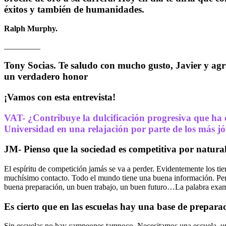
éxitos y también de humanidades.
Ralph Murphy.
_________
Tony Socias. Te saludo con mucho gusto, Javier y agra
un verdadero honor
¡
Vamos con esta entrevista
!
VAT- ¿Contribuye la dulcificación progresiva que ha e
Universidad en una relajación por parte de los más jóv
JM- Pienso que la sociedad es competitiva por natural
El espíritu de competición jamás se va a perder. Evidentemente los tie
muchísimo contacto. Todo el mundo tiene una buena información. Pero
buena preparación, un buen trabajo, un buen futuro…La palabra exame
Es cierto que en las escuelas hay una base de preparac
Sin escuelas no hay campeones tampoco. Necesitamos una escuela, una c