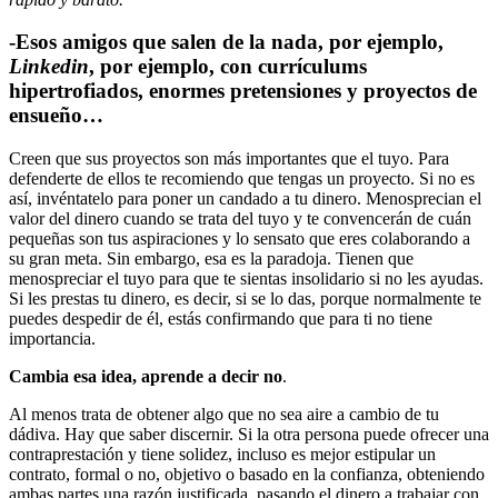
-Esos amigos que salen de la nada, por ejemplo,
Linkedin
, por ejemplo, con currículums
hipertrofiados, enormes pretensiones y proyectos de
ensueño…
Creen que sus proyectos son más importantes que el tuyo. Para
defenderte de ellos te recomiendo que tengas un proyecto. Si no es
así, invéntatelo para poner un candado a tu dinero. Menosprecian el
valor del dinero cuando se trata del tuyo y te convencerán de cuán
pequeñas son tus aspiraciones y lo sensato que eres colaborando a
su gran meta. Sin embargo, esa es la paradoja. Tienen que
menospreciar el tuyo para que te sientas insolidario si no les ayudas.
Si les prestas tu dinero, es decir, si se lo das, porque normalmente te
puedes despedir de él, estás confirmando que para ti no tiene
importancia.
Cambia esa idea, aprende a decir no
.
Al menos trata de obtener algo que no sea aire a cambio de tu
dádiva. Hay que saber discernir. Si la otra persona puede ofrecer una
contraprestación y tiene solidez, incluso es mejor estipular un
contrato, formal o no, objetivo o basado en la confianza, obteniendo
ambas partes una razón justificada, pasando el dinero a trabajar con