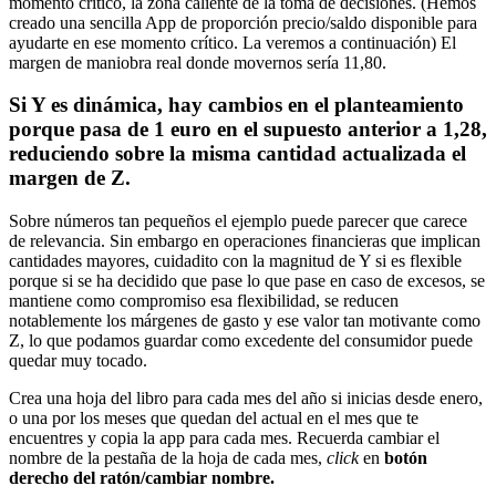
momento crítico, la zona caliente de la toma de decisiones. (Hemos
creado una sencilla App de proporción precio/saldo disponible para
ayudarte en ese momento crítico. La veremos a continuación) El
margen de maniobra real donde movernos sería 11,80.
Si Y es dinámica, hay cambios en el planteamiento
porque pasa de 1 euro en el supuesto anterior a 1,28,
reduciendo sobre la misma cantidad actualizada el
margen de Z.
Sobre números tan pequeños el ejemplo puede parecer que carece
de relevancia. Sin embargo en operaciones financieras que implican
cantidades mayores, cuidadito con la magnitud de Y si es flexible
porque si se ha decidido que pase lo que pase en caso de excesos, se
mantiene como compromiso esa flexibilidad, se reducen
notablemente los márgenes de gasto y ese valor tan motivante como
Z, lo que podamos guardar como excedente del consumidor puede
quedar muy tocado.
Crea una hoja del libro para cada mes del año si inicias desde enero,
o una por los meses que quedan del actual en el mes que te
encuentres y copia la app para cada mes. Recuerda cambiar el
nombre de la pestaña de la hoja de cada mes,
click
en
botón
derecho del ratón/cambiar nombre.