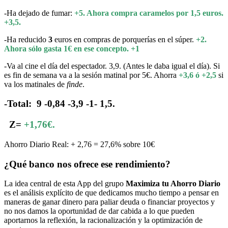
-Ha dejado de fumar:
+5. Ahora compra caramelos por 1,5 euros.
+3,5.
-Ha reducido
3
euros en compras de porquerías en el súper.
+2.
Ahora sólo gasta 1€ en ese concepto. +1
-Va al cine el día del espectador. 3,9. (Antes le daba igual el día). Si
es fin de semana va a la sesión matinal por 5€. Ahorra
+3,6 ó +2,5
si
va los matinales de
finde
.
-Total: 9 -0,84 -3,9 -1- 1,5.
Z=
+1,76€.
Ahorro Diario Real: + 2,76 = 27,6% sobre 10€
¿Qué banco nos ofrece ese rendimiento?
La idea central de esta App del grupo
Maximiza tu Ahorro Diario
es el análisis explícito de que dedicamos mucho tiempo a pensar en
maneras de ganar dinero para paliar deuda o financiar proyectos y
no nos damos la oportunidad de dar cabida a lo que pueden
aportarnos la reflexión, la racionalización y la optimización de