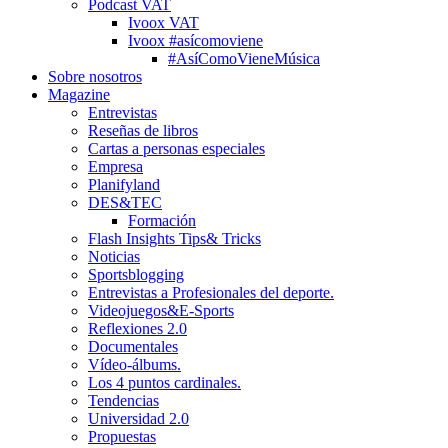
Podcast VAT
Ivoox VAT
Ivoox #asícomoviene
#AsíComoVieneMúsica
Sobre nosotros
Magazine
Entrevistas
Reseñas de libros
Cartas a personas especiales
Empresa
Planifyland
DES&TEC
Formación
Flash Insights Tips& Tricks
Noticias
Sportsblogging
Entrevistas a Profesionales del deporte.
Videojuegos&E-Sports
Reflexiones 2.0
Documentales
Vídeo-álbums.
Los 4 puntos cardinales.
Tendencias
Universidad 2.0
Propuestas