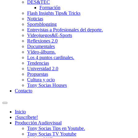
DES&TEC
Formación
Flash Insights Tips& Tricks
Noticias
Sportsblogging
Entrevistas a Profesionales del deporte.
Videojuegos&E-Sports
Reflexiones 2.0
Documentales
Vídeo-álbums.
Los 4 puntos cardinales.
Tendencias
Universidad 2.0
Propuestas
Cultura y ocio
Tony Socias Houses
Contacto
Alternar
el
Inicio
campo
¡Suscríbete!
de
Producción Audiovisual
búsqueda
Tony Socias Tips en Youtube.
Tony Socias TV Youtube