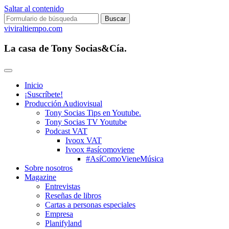
Saltar al contenido
Buscar:
viviraltiempo.com
La casa de Tony Socias&Cía.
Inicio
¡Suscríbete!
Producción Audiovisual
Tony Socias Tips en Youtube.
Tony Socias TV Youtube
Podcast VAT
Ivoox VAT
Ivoox #asícomoviene
#AsíComoVieneMúsica
Sobre nosotros
Magazine
Entrevistas
Reseñas de libros
Cartas a personas especiales
Empresa
Planifyland